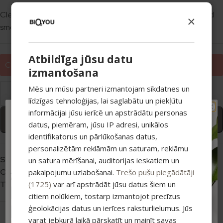
Cleanses, nourishes and cares for the skin, leaving it soft and
×
smooth. Handmade!
Atbildīga jūsu datu
Choose any 3 soaps — get the cheapest one as a gift.
izmantošana
Mēs un mūsu partneri izmantojam sīkdatnes un
līdzīgas tehnoloģijas, lai saglabātu un piekļūtu
informācijai jūsu ierīcē un apstrādātu personas
TAVAM PIRMAJAM
Add to basket
datus, piemēram, jūsu IP adresi, unikālos
PIRKUMAM PAPILDUS
identifikatorus un pārlūkošanas datus,
-15% ATLAIDE!
personalizētām reklāmām un saturam, reklāmu
Pieraksties jaunumiem un saņem īpašu
atlaidi savam pirmajam pasūtījumam.
SKU:
4751013967441
un satura mērīšanai, auditorijas ieskatiem un
Category:
Soap
pakalpojumu uzlabošanai.
Trešo pušu piegādātāji
Atlaide summējas ar esošajiem piedāvājumiem
pirkumiem virs 25 €
(1725)
var arī apstrādāt jūsu datus šiem un
Tag:
2+1
citiem nolūkiem, tostarp izmantojot precīzus
ģeolokācijas datus un ierīces raksturlielumus. Jūs
varat jebkurā laikā pārskatīt un mainīt savas