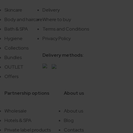
Skincare
Delivery
Body and haircare
Where to buy
Bath & SPA
Terms and Conditions
Hygiene
Privacy Policy
Collections
Delivery methods:
Bundles
OUTLET
Offers
Partnership options
About us
Wholesale
About us
Hotels & SPA
Blog
Private label products
Contacts