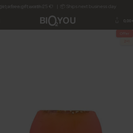
t a free gift worth 25 €! | 📦 Ships next business day.
Skip to main content
0
0,00
Offer
2+1