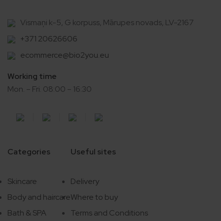
Vismaņi k-5, G korpuss, Mārupes novads, LV-2167
+371 20626606
ecommerce@bio2you.eu
Working time
Mon. – Fri. 08:00 – 16:30
Categories
Useful sites
Skincare
Delivery
Body and haircare
Where to buy
Bath & SPA
Terms and Conditions