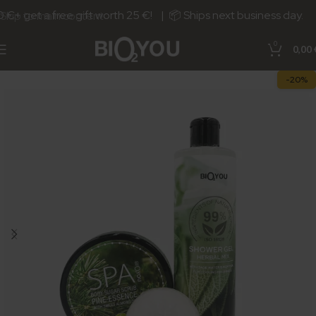
€+ get a free gift worth 25 €! | 📦 Ships next business day.
Skip to main content
0
0,00
-20%