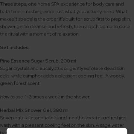
Three steps, one home SPA experience for body care and
bath time — nothing extra, just what you actually need. What
makes it special is the order it’s built for: scrub first to prep skin,
shower gel to cleanse and refresh, then a bath bomb to close
the ritual with a moment of relaxation.
Set includes:
Pine Essence Sugar Scrub, 200 ml
Sugar crystals and eucalyptus oil gently exfoliate dead skin
cells, while camphor adds a pleasant cooling feel. A woody,
green forest scent.
How to use:
1-2 times a week in the shower.
Herbal Mix Shower Gel, 380 ml
Seven natural essential oils and menthol create a refreshing
wash with a pleasant cooling feel on the skin. A sage water
base is gentle on the skin’s protective barrier.