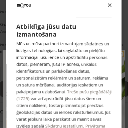
×
How to use:
suitable for everyday use.
Goat’s Milk Bath Bomb, 110 g
Atbildīga jūsu datu
Avocado oil softens skin during your bath.
izmantošana
Mēs un mūsu partneri izmantojam sīkdatnes un
How to use:
drop the bath bomb into warm water and enjoy a
līdzīgas tehnoloģijas, lai saglabātu un piekļūtu
relaxing finish after your scrub and shower ritual.
informācijai jūsu ierīcē un apstrādātu personas
TAVAM PIRMAJAM
datus, piemēram, jūsu IP adresi, unikālos
PIRKUMAM PAPILDUS
identifikatorus un pārlūkošanas datus,
-15% ATLAIDE!
personalizētām reklāmām un saturam, reklāmu
Pieraksties jaunumiem un saņem īpašu
atlaidi savam pirmajam pasūtījumam.
un satura mērīšanai, auditorijas ieskatiem un
Add to basket
pakalpojumu uzlabošanai.
Trešo pušu piegādātāji
Atlaide summējas ar esošajiem piedāvājumiem
pirkumiem virs 25 €
(1725)
var arī apstrādāt jūsu datus šiem un
citiem nolūkiem, tostarp izmantojot precīzus
Categories:
Body care
,
Bundles
ģeolokācijas datus un ierīces raksturlielumus. Jūs
varat jebkurā laikā pārskatīt un mainīt savas
ABONĒT
izvēles sadaļā
Sīkdatņu iestatījumi
.
Privātuma