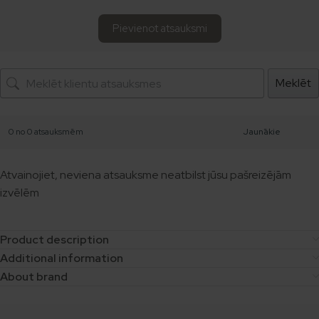
Pievienot atsauksmi
Meklēt
0 no 0 atsauksmēm
Atvainojiet, neviena atsauksme neatbilst jūsu pašreizējām
izvēlēm
Product description
Additional information
About brand