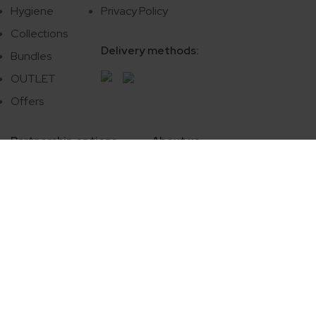
Hygiene
Privacy Policy
Collections
Delivery methods:
Bundles
OUTLET
Offers
Partnership options
About us
Wholesale
About us
Hotels & SPA
Blog
Private label products
Contacts
Payment methods: