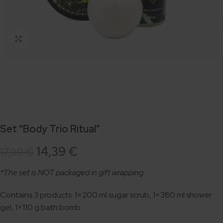
Click to enlarge
Set “Body Trio Ritual”
14,39
€
17,99
€
*The set is NOT packaged in gift wrapping.
Contains 3 products: 1×200 ml sugar scrub, 1×380 ml shower
gel, 1×110 g bath bomb.