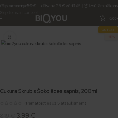
 Pirkumam no 50 € — dāvana 25 € vērtībā! | 📦 Izsūtām nākama
Skip to navigation
Skip to main content
0
0,00
OUTLET
-51%
Noklikšķiniet, lai palielinātu
Cukura Skrubis Šokolādes sapnis, 200ml
(Pamatojoties uz
5
atsauksmēm)
3,99
€
8,19
€