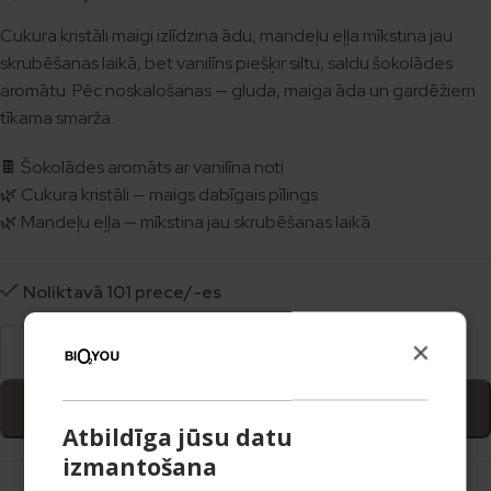
Cukura kristāli maigi izlīdzina ādu, mandeļu eļļa mīkstina jau
skrubēšanas laikā, bet vanilīns piešķir siltu, saldu šokolādes
aromātu. Pēc noskalošanas — gluda, maiga āda un gardēžiem
tīkama smarža.
🍫 Šokolādes aromāts ar vanilīna noti
🌿 Cukura kristāli — maigs dabīgais pīlings
🌿 Mandeļu eļļa — mīkstina jau skrubēšanas laikā
Noliktavā 101 prece/-es
×
Pievienot grozam
Atbildīga jūsu datu
izmantošana