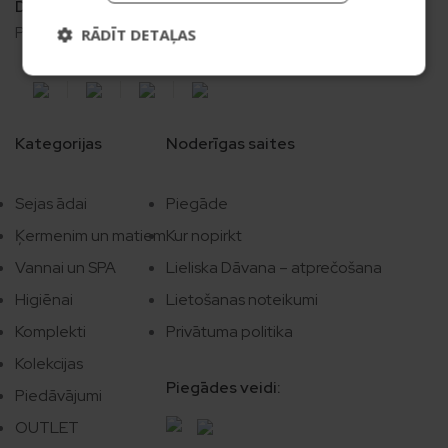
Darba laiks
Pr. – Pt. 08:00 – 16:30
RĀDĪT DETAĻAS
Kategorijas
Noderīgas saites
Sejas ādai
Piegāde
Ķermenim un matiem
Kur nopirkt
Vannai un SPA
Lieliska Dāvana – atprečošana
Higiēnai
Lietošanas noteikumi
Komplekti
Privātuma politika
Kolekcijas
Piegādes veidi:
Piedāvājumi
OUTLET