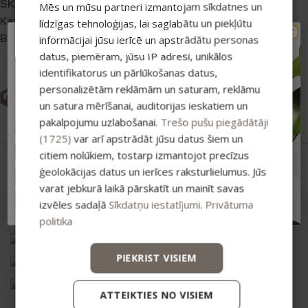
SKU:
4751013966772
Mēs un mūsu partneri izmantojam sīkdatnes un
Kategorijas:
Skrubji
līdzīgas tehnoloģijas, lai saglabātu un piekļūtu
Birkas:
OUTLET
informācijai jūsu ierīcē un apstrādātu personas
TAVAM PIRMAJAM
datus, piemēram, jūsu IP adresi, unikālos
PIRKUMAM PAPILDUS
identifikatorus un pārlūkošanas datus,
-15% ATLAIDE!
personalizētām reklāmām un saturam, reklāmu
Pieraksties jaunumiem un saņem īpašu
Preču atgriešana
Drošs maksājums
atlaidi savam pirmajam pasūtījumam.
un satura mērīšanai, auditorijas ieskatiem un
pakalpojumu uzlabošanai.
Trešo pušu piegādātāji
Atlaide summējas ar esošajiem piedāvājumiem
pirkumiem virs 25 €
(1725)
var arī apstrādāt jūsu datus šiem un
citiem nolūkiem, tostarp izmantojot precīzus
ģeolokācijas datus un ierīces raksturlielumus. Jūs
varat jebkurā laikā pārskatīt un mainīt savas
ABONĒT
izvēles sadaļā
Sīkdatņu iestatījumi
.
Privātuma
politika
Vismaņi k-5, Korpuss G , Mārupes novads, LV-2167
PIEKRIST VISIEM
+371 20626606
ecommerce@bio2you.eu
ATTEIKTIES NO VISIEM