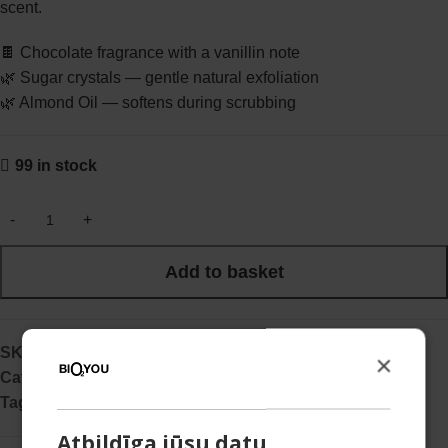
scent.
🍫 Chocolate fragrance with a vanillin note
🌿 Sugar crystals — gentle natural exfoliation
🌿 Almond Oil — softens during scrubbing
99 in stock
Add to basket
SKU:
4751013966772
×
Category:
Body scrubs
Tag:
OUTLET
Atbildīga jūsu datu