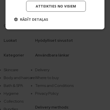
ATTEIKTIES NO VISIEM
RĀDĪT DETAĻAS
Categories
Useful sites
Luokat
Hyödylliset sivustot
Kategorier
Användbara länkar
Skincare
Delivery
Body and haircare
Where to buy
Bath & SPA
Terms and Conditions
Hygiene
Privacy Policy
Collections
Delivery methods:
Bundles