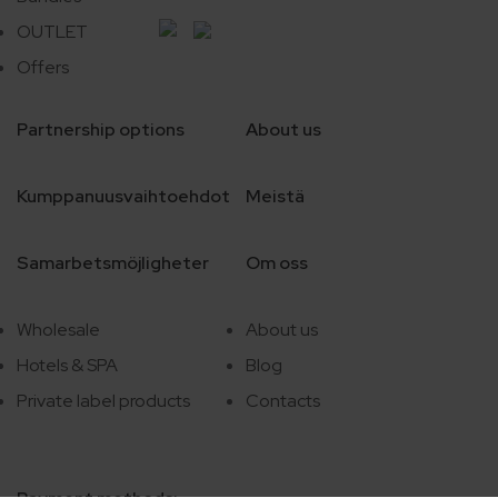
OUTLET
Offers
Partnership options
About us
Kumppanuusvaihtoehdot
Meistä
Samarbetsmöjligheter
Om oss
Wholesale
About us
Hotels & SPA
Blog
Private label products
Contacts