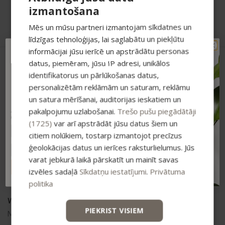
izmantošana
Returning goods
Secure payment
Mēs un mūsu partneri izmantojam sīkdatnes un
līdzīgas tehnoloģijas, lai saglabātu un piekļūtu
informācijai jūsu ierīcē un apstrādātu personas
TAVAM PIRMAJAM
datus, piemēram, jūsu IP adresi, unikālos
PIRKUMAM PAPILDUS
identifikatorus un pārlūkošanas datus,
-15% ATLAIDE!
personalizētām reklāmām un saturam, reklāmu
Pieraksties jaunumiem un saņem īpašu
atlaidi savam pirmajam pasūtījumam.
un satura mērīšanai, auditorijas ieskatiem un
pakalpojumu uzlabošanai.
Trešo pušu piegādātāji
Atlaide summējas ar esošajiem piedāvājumiem
pirkumiem virs 25 €
(1725)
var arī apstrādāt jūsu datus šiem un
citiem nolūkiem, tostarp izmantojot precīzus
Vismaņi k-5, G korpuss, Mārupes novads, LV-2167
ģeolokācijas datus un ierīces raksturlielumus. Jūs
varat jebkurā laikā pārskatīt un mainīt savas
+371 20626606
ABONĒT
izvēles sadaļā
Sīkdatņu iestatījumi
.
Privātuma
ecommerce@bio2you.eu
politika
Working time
PIEKRIST VISIEM
Mon. – Fri. 08:00 – 16:30