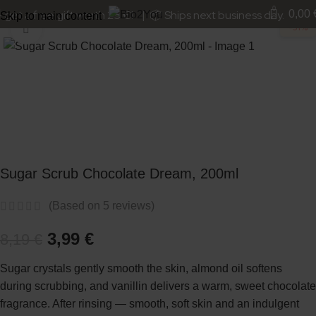
OUTLET
0
get a free gift worth 25 €! | 📦 Ships next business day.
0,00
Skip to main content
-51%
Click to enlarge
Sugar Scrub Chocolate Dream, 200ml
(Based on
5
reviews)
3,99
€
8,19
€
Sugar crystals gently smooth the skin, almond oil softens
during scrubbing, and vanillin delivers a warm, sweet chocolate
fragrance. After rinsing — smooth, soft skin and an indulgent