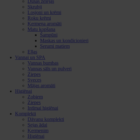
Dušas želejas
Skrubji
Losjoni un krēmi
Roku krēmi
Ķermeņa aromāti
Matu kopšana
Šampūni
Maskas un kondicionieri
Serumi matiem
Eļļas
Vannai un SPA
Vannas bumbas
Vannas sāls un pulveri
Ziepes
Sveces
Mājas aromāti
Higiēnai
Zobiem
Ziepes
Intīmai higiēnai
Komplekti
Dāvanu komplekti
Sejas ādai
Ķermenim
Higiēnai