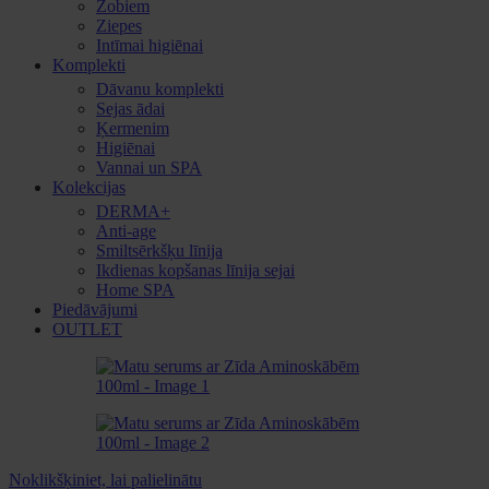
Zobiem
Ziepes
Intīmai higiēnai
Komplekti
Dāvanu komplekti
Sejas ādai
Ķermenim
Higiēnai
Vannai un SPA
Kolekcijas
DERMA+
Anti-age
Smiltsērkšķu līnija
Ikdienas kopšanas līnija sejai
Home SPA
Piedāvājumi
OUTLET
Noklikšķiniet, lai palielinātu