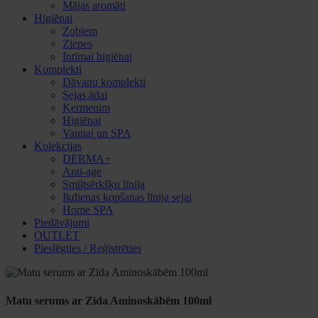
Mājas aromāti
Higiēnai
Zobiem
Ziepes
Intīmai higiēnai
Komplekti
Dāvanu komplekti
Sejas ādai
Ķermenim
Higiēnai
Vannai un SPA
Kolekcijas
DERMA+
Anti-age
Smiltsērkšķu līnija
Ikdienas kopšanas līnija sejai
Home SPA
Piedāvājumi
OUTLET
Pieslēgties / Reģistrēties
Matu serums ar Zīda Aminoskābēm 100ml