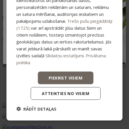
identifikatorus un pārlūkošanas datus,
Ikdienas lietošanai — arī kā atsevišķs produkts bez šampūna
-15% ATLAIDE!
personalizētām reklāmām un saturam, reklāmu
un maskas
Pieraksties jaunumiem un saņem īpašu
atlaidi savam pirmajam pasūtījumam.
un satura mērīšanai, auditorijas ieskatiem un
Bez
pakalpojumu uzlabošanai.
Trešo pušu piegādātāji
Atlaide summējas ar esošajiem piedāvājumiem
pirkumiem virs 25 €
(1725)
var arī apstrādāt jūsu datus šiem un
SLS · parabēniem · minerāleļļām · silikoniem
citiem nolūkiem, tostarp izmantojot precīzus
Papildu informācija
ģeolokācijas datus un ierīces raksturlielumus. Jūs
varat jebkurā laikā pārskatīt un mainīt savas
Aqua, Polyglyceryl-4 Caprate, Glycerin, Sweet Almond Oil
ABONĒT
Polyglyceryl-4 Esters, Hippophae Rhamnoides (Sea
izvēles sadaļā
Sīkdatņu iestatījumi
.
Privātuma
Buckthorn) Fruit Extract, Silk Amino Acids, Urtica Dioica
politika
INCI
(Nettle) Leaf Extract, Citric Acid, Parfum, Polyquaternium-7,
Sodium Benzoate, Potassium Sorbate, Phenoxyethanol,
Ethylhexylglycerin, Hexyl Cinnamal, Limonene, Linaool,
PIEKRIST VISIEM
Geraniol, Coumarin, CI 14720.
ATTEIKTIES NO VISIEM
Vismaņi k-5, Korpuss G , Mārupes novads, LV-2167
RĀDĪT DETAĻAS
+371 20626606
ecommerce@bio2you.eu