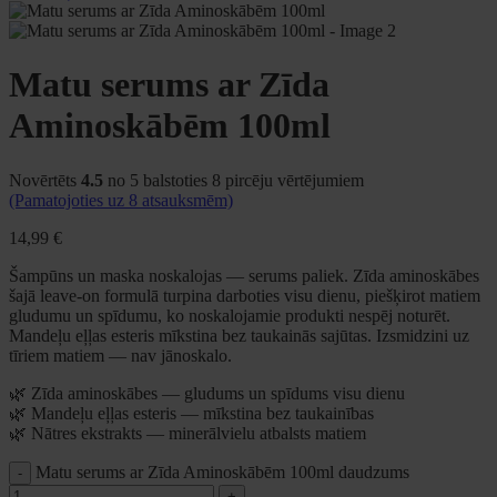
Matu serums ar Zīda
Aminoskābēm 100ml
Novērtēts
4.5
no 5 balstoties
8
pircēju vērtējumiem
(Pamatojoties uz
8
atsauksmēm)
14,99
€
Šampūns un maska noskalojas — serums paliek. Zīda aminoskābes
šajā leave-on formulā turpina darboties visu dienu, piešķirot matiem
gludumu un spīdumu, ko noskalojamie produkti nespēj noturēt.
Mandeļu eļļas esteris mīkstina bez taukainās sajūtas. Izsmidzini uz
tīriem matiem — nav jānoskalo.
🌿 Zīda aminoskābes — gludums un spīdums visu dienu
🌿 Mandeļu eļļas esteris — mīkstina bez taukainības
🌿 Nātres ekstrakts — minerālvielu atbalsts matiem
Matu serums ar Zīda Aminoskābēm 100ml daudzums