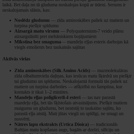
laikā. Bet daļa no tā gluduma noskalojas kopā ar ūdeni. Serums ir
neskalojamais slānis, kas:
Noslēdz gludumu
— zīda aminoskābes paliek uz matiem un
turpina piešķir spīdumu
Aizsargā matu virsmu
— Polyquaternium-7 veido plānu
aizsargslānīti pret mehāniskiem bojājumiem
Mīkstina bez smaguma
— mandeļu eļļas esteris darbojas kā
viegls emolients bez taukainās sajūtas
Aktīvās vielas
Zīda aminoskābes (Silk Amino Acids)
— mazmolekulāras
zīda olbaltumvielu daļiņas, kas iesūcas matu šķiedrā un piešķir
tai gludumu un spīdumu. Neskalojamā formulā tās paliek uz
matiem un turpina darboties — atšķirībā no šampūna, kur
kontakts ir tikai 1–2 minūtes.
Mandeļu eļļas poliglicerīl-4 esteri
— tas nav parastā
mandeļu eļļa, bet tās šķīstošais atvasinājums. Piešķir matiem
maigumu un gludumu, bet neatstāj to taukaino sajūtu, ko
parastā eļļa atstāj. Mati jūtas viegli un spīdīgi, ne smagi un
nosvērti.
Nātres lapu ekstrakts (Urtica Dioica)
— tradicionāls
Baltijas matu kopšanas augs, bagāts ar dzelzi, silīciju un