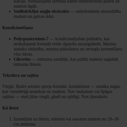
kalciju. Neskalojamā formulā nātres minerālvielas paliek uz
matiem ilgāk.
Smiltsērkšķu augļu ekstrakts
— antioksidantu aizsardzība
matiem un galvas ādai.
Kondicionēšana
Polyquaternium-7
— kondicionējošais polimērs, kas
neskalojamā formulā veido ilgstošu aizsargslānīti. Mazina
statisko elektrību, mazina pūkošanos un atvieglo ķemmēšanu
visu dienu.
Glicerīns
— mitruma saistītājs, kas palīdz matiem saglabāt
mitruma līmeni.
Tekstūra un sajūta
Viegls, šķidrs serums spreja formātā. Izsmidzinot — smalka migla,
kas vienmērīgi nosedzas uz matiem. Nav taukainas vai lipīgas
sajūtas — mati jūtas viegli, gludi un spīdīgi. Nav jānoskalo.
Kā lietot
Izsmidzini uz tīriem, mitriem vai sausiem matiem no 20–30
cm attāluma.