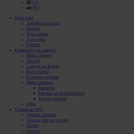
LV
RU
Sejas ādai
Attīrītāji un toniki
Serumi
Sejas krēmi
Acu zonai
Lūpām
Ķermenim un matiem
Dušas želejas
Skrubji
Losjoni un krēmi
Roku krēmi
Ķermeņa aromāti
Matu kopšana
Šampūni
Maskas un kondicionieri
Serumi matiem
Eļļas
Vannai un SPA
Vannas bumbas
Vannas sāls un pulveri
Ziepes
Sveces