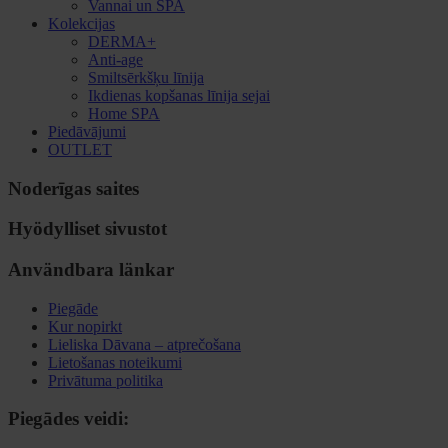
Vannai un SPA
Kolekcijas
DERMA+
Anti-age
Smiltsērkšķu līnija
Ikdienas kopšanas līnija sejai
Home SPA
Piedāvājumi
OUTLET
Noderīgas saites
Hyödylliset sivustot
Användbara länkar
Piegāde
Kur nopirkt
Lieliska Dāvana – atprečošana
Lietošanas noteikumi
Privātuma politika
Piegādes veidi: