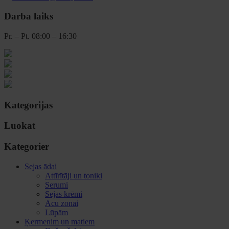
Darba laiks
Pr. – Pt. 08:00 – 16:30
Kategorijas
Luokat
Kategorier
Sejas ādai
Attīrītāji un toniki
Serumi
Sejas krēmi
Acu zonai
Lūpām
Ķermenim un matiem