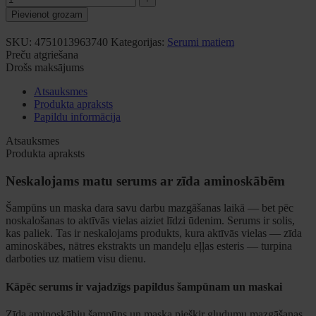
Pievienot grozam
SKU:
4751013963740
Kategorijas:
Serumi matiem
Preču atgriešana
Drošs maksājums
Atsauksmes
Produkta apraksts
Papildu informācija
Atsauksmes
Produkta apraksts
Neskalojams matu serums ar zīda aminoskābēm
Šampūns un maska dara savu darbu mazgāšanas laikā — bet pēc
noskalošanas to aktīvās vielas aiziet līdzi ūdenim. Serums ir solis,
kas paliek. Tas ir neskalojams produkts, kura aktīvās vielas — zīda
aminoskābes, nātres ekstrakts un mandeļu eļļas esteris — turpina
darboties uz matiem visu dienu.
Kāpēc serums ir vajadzīgs papildus šampūnam un maskai
Zīda aminoskābju šampūns un maska piešķir gludumu mazgāšanas