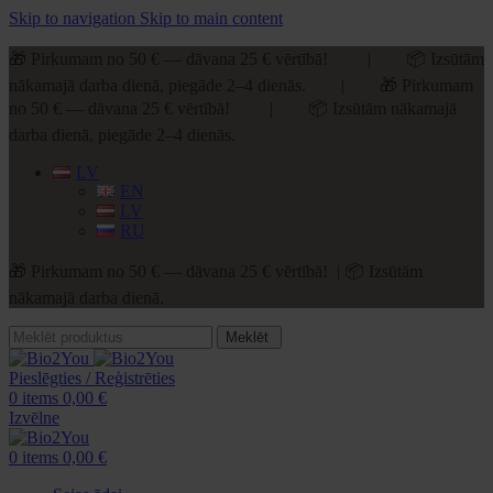
Skip to navigation
Skip to main content
🎁 Pirkumam no 50 € — dāvana 25 € vērtībā! | 📦 Izsūtām
nākamajā darba dienā, piegāde 2–4 dienās. | 🎁 Pirkumam
no 50 € — dāvana 25 € vērtībā! | 📦 Izsūtām nākamajā
darba dienā, piegāde 2–4 dienās.
LV
EN
LV
RU
🎁 Pirkumam no 50 € — dāvana 25 € vērtībā! | 📦 Izsūtām
nākamajā darba dienā.
Meklēt
Pieslēgties / Reģistrēties
0
items
0,00
€
Izvēlne
0
items
0,00
€