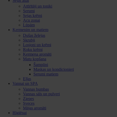
Sejas ādai
Attīrītāji un toniki
Serumi
Sejas krēmi
Acu zonai
Lūpām
Ķermenim un matiem
Dušas želejas
Skrubji
Losjoni un krēmi
Roku krēmi
Ķermeņa aromāti
Matu kopšana
Šampūni
Maskas un kondicionieri
Serumi matiem
Eļļas
Vannai un SPA
Vannas bumbas
Vannas sāls un pulveri
Ziepes
Sveces
Mājas aromāti
Higiēnai