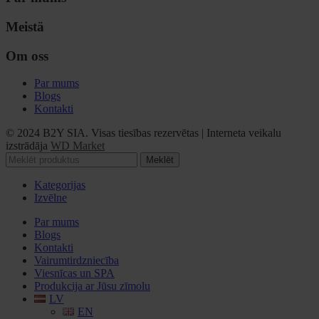
Meistä
Om oss
Par mums
Blogs
Kontakti
© 2024 B2Y SIA. Visas tiesības rezervētas
|
Interneta veikalu
izstrādāja
WD Market
Meklēt
Kategorijas
Izvēlne
Par mums
Blogs
Kontakti
Vairumtirdzniecība
Viesnīcas un SPA
Produkcija ar Jūsu zīmolu
LV
EN