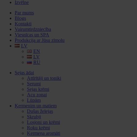
Izvēlne
Par mums
Blogs
Kontakti
Vairumtirdzniecība
Viesnīcas un SPA
Produkcija ar Jūsu zīmolu
LV
EN
LV
RU
Sejas ādai
Attīrītāji un toniki
Serumi
Sejas krēmi
Acu zonai
Lūpām
Ķermenim un matiem
Dušas želejas
Skrubji
Losjoni un krēmi
Roku krēmi
Ķermeņa aromāti