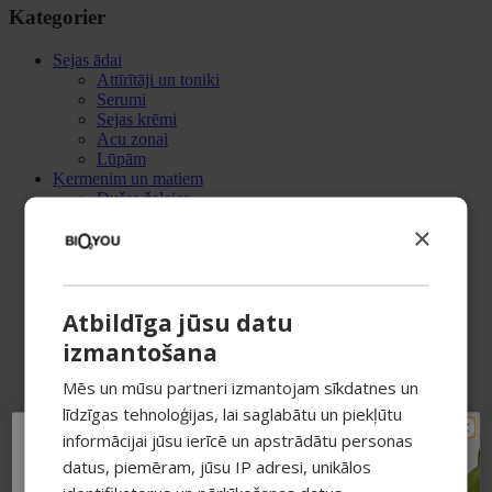
Kategorier
Sejas ādai
Attīrītāji un toniki
Serumi
Sejas krēmi
Acu zonai
Lūpām
Ķermenim un matiem
Dušas želejas
Skrubji
×
Losjoni un krēmi
Roku krēmi
Ķermeņa aromāti
Matu kopšana
Atbildīga jūsu datu
Šampūni
Maskas un kondicionieri
izmantošana
Serumi matiem
Eļļas
Mēs un mūsu partneri izmantojam sīkdatnes un
Vannai un SPA
līdzīgas tehnoloģijas, lai saglabātu un piekļūtu
Vannas bumbas
Vannas sāls un pulveri
informācijai jūsu ierīcē un apstrādātu personas
TAVAM PIRMAJAM
Ziepes
datus, piemēram, jūsu IP adresi, unikālos
Sveces
PIRKUMAM PAPILDUS