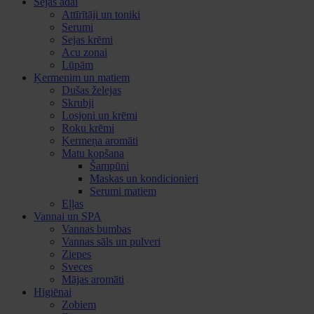
Sejas ādai
Attīrītāji un toniki
Serumi
Sejas krēmi
Acu zonai
Lūpām
Ķermenim un matiem
Dušas želejas
Skrubji
Losjoni un krēmi
Roku krēmi
Ķermeņa aromāti
Matu kopšana
Šampūni
Maskas un kondicionieri
Serumi matiem
Eļļas
Vannai un SPA
Vannas bumbas
Vannas sāls un pulveri
Ziepes
Sveces
Mājas aromāti
Higiēnai
Zobiem