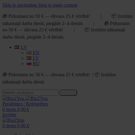
Skip to navigation
Skip to main content
🎁 Pirkumam no 50 € — dāvana 25 € vērtībā! | 📦 Izsūtām
nākamajā darba dienā, piegāde 2–4 dienās. | 🎁 Pirkumam
no 50 € — dāvana 25 € vērtībā! | 📦 Izsūtām nākamajā
darba dienā, piegāde 2–4 dienās.
LV
EN
LV
RU
🎁 Pirkumam no 50 € — dāvana 25 € vērtībā! | 📦 Izsūtām
nākamajā darba dienā.
Meklēt
Pieslēgties / Reģistrēties
0
items
0,00
€
Izvēlne
0
items
0,00
€