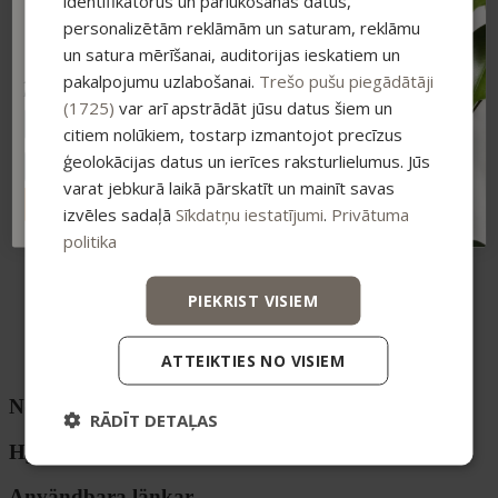
identifikatorus un pārlūkošanas datus,
Mājas aromāti
-15% ATLAIDE!
Higiēnai
personalizētām reklāmām un saturam, reklāmu
Pieraksties jaunumiem un saņem īpašu
Zobiem
atlaidi savam pirmajam pasūtījumam.
un satura mērīšanai, auditorijas ieskatiem un
Ziepes
pakalpojumu uzlabošanai.
Trešo pušu piegādātāji
Intīmai higiēnai
Atlaide summējas ar esošajiem piedāvājumiem
pirkumiem virs 25 €
Komplekti
(1725)
var arī apstrādāt jūsu datus šiem un
Dāvanu komplekti
citiem nolūkiem, tostarp izmantojot precīzus
Sejas ādai
ģeolokācijas datus un ierīces raksturlielumus. Jūs
Ķermenim
Higiēnai
varat jebkurā laikā pārskatīt un mainīt savas
Vannai un SPA
ABONĒT
izvēles sadaļā
Sīkdatņu iestatījumi
.
Privātuma
Kolekcijas
politika
DERMA+
Anti-age
Smiltsērkšķu līnija
PIEKRIST VISIEM
Ikdienas kopšanas līnija sejai
Home SPA
Piedāvājumi
ATTEIKTIES NO VISIEM
OUTLET
Noderīgas saites
RĀDĪT DETAĻAS
Hyödylliset sivustot
Användbara länkar