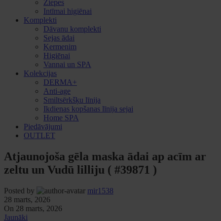
Ziepes
Intīmai higiēnai
Komplekti
Dāvanu komplekti
Sejas ādai
Ķermenim
Higiēnai
Vannai un SPA
Kolekcijas
DERMA+
Anti-age
Smiltsērkšķu līnija
Ikdienas kopšanas līnija sejai
Home SPA
Piedāvājumi
OUTLET
Atjaunojoša gēla maska ādai ap acīm ar
zeltu un Vudū lilliju ( #39871 )
Posted by
mir1538
28 marts, 2026
On 28 marts, 2026
Jaunāki