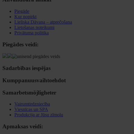
Piegāde
Kur nopirkt
Lieliska Dāvana – atprečošana
Lietošanas noteikumi
Privātuma politika
Piegādes veidi:
Sadarbības iespējas
Kumppanuusvaihtoehdot
Samarbetsmöjligheter
Vairumtirdzniecība
Viesnīcas un SPA
Produkcija ar Jūsu zīmolu
Apmaksas veidi: