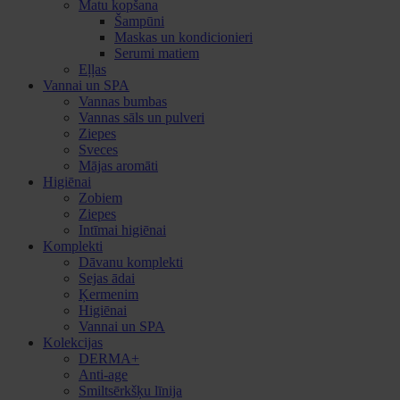
Matu kopšana
Šampūni
Maskas un kondicionieri
Serumi matiem
Eļļas
Vannai un SPA
Vannas bumbas
Vannas sāls un pulveri
Ziepes
Sveces
Mājas aromāti
Higiēnai
Zobiem
Ziepes
Intīmai higiēnai
Komplekti
Dāvanu komplekti
Sejas ādai
Ķermenim
Higiēnai
Vannai un SPA
Kolekcijas
DERMA+
Anti-age
Smiltsērkšķu līnija