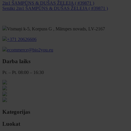
2in1 ŠAMPŪNS & DUŠAS ŽELEJA ( #39871 )
Senāki
2in1 ŠAMPŪNS & DUŠAS ŽELEJA ( #39871 )
Vismaņi k-5, Korpuss G , Mārupes novads, LV-2167
+371 20626606
ecommerce@bio2you.eu
Darba laiks
Pr. – Pt. 08:00 – 16:30
Kategorijas
Luokat