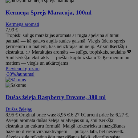
Ķermeņa Sprejs Maracuja, 100ml
Ķermeņa aromāti
7,99
€
Tropiski sulīgs marakujas aromāts ar rūgtā apelsīna siltumu
pamatā — kā gatavs auglis saules gaismā. Viegls ūdens sprejs
ķermenim un matiem, kas neuzkrājas un nelīp. Ar smiltsērkšķu
ekstraktu. 🍊 Marakujas aromāts — sulīgs, tropiskais, saulains 🧡
Smiltsērkšķu ekstrakts — piešķir koptu izskatu ✨ Ķermenim un
matiem — viegls un atkārtojams
Pievienot grozam
-30%
Jaunums!
Dušas želeja Raspberry Dreams, 380 ml
Dušas želejas
8,95
€
Original price was: 8,95 €.
6,27
€
Current price is: 6,27 €.
Aveņu aromāta dušas želeja ar alvejas sulu, smiltsērkšķu
ekstraktu un cukuru formulā. Maigā kokosriekstu mazgāšanas
bāze no diviem virsmaktīvajiem — putojās labi, bet nesavelk.
Alvejas sula mīkstina ādu mazgāšanas laikā, glicerīns saista