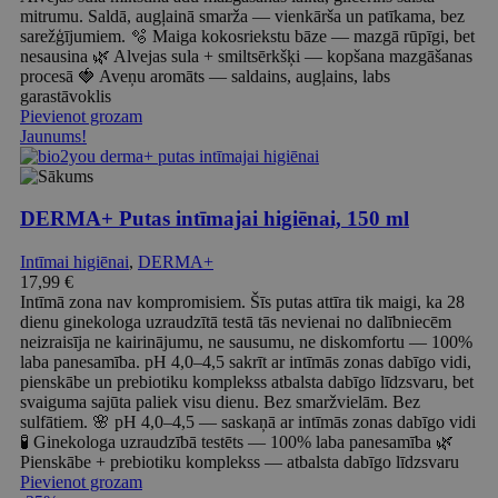
mitrumu. Saldā, augļainā smarža — vienkārša un patīkama, bez
sarežģījumiem. 🫧 Maiga kokosriekstu bāze — mazgā rūpīgi, bet
nesausina 🌿 Alvejas sula + smiltsērkšķi — kopšana mazgāšanas
procesā 🍓 Aveņu aromāts — saldains, augļains, labs
garastāvoklis
Pievienot grozam
Jaunums!
DERMA+ Putas intīmajai higiēnai, 150 ml
Intīmai higiēnai
,
DERMA+
17,99
€
Intīmā zona nav kompromisiem. Šīs putas attīra tik maigi, ka 28
dienu ginekologa uzraudzītā testā tās nevienai no dalībniecēm
neizraisīja ne kairinājumu, ne sausumu, ne diskomfortu — 100%
laba panesamība. pH 4,0–4,5 sakrīt ar intīmās zonas dabīgo vidi,
pienskābe un prebiotiku komplekss atbalsta dabīgo līdzsvaru, bet
svaiguma sajūta paliek visu dienu. Bez smaržvielām. Bez
sulfātiem. 🌸 pH 4,0–4,5 — saskaņā ar intīmās zonas dabīgo vidi
🧪 Ginekologa uzraudzībā testēts — 100% laba panesamība 🌿
Pienskābe + prebiotiku komplekss — atbalsta dabīgo līdzsvaru
Pievienot grozam