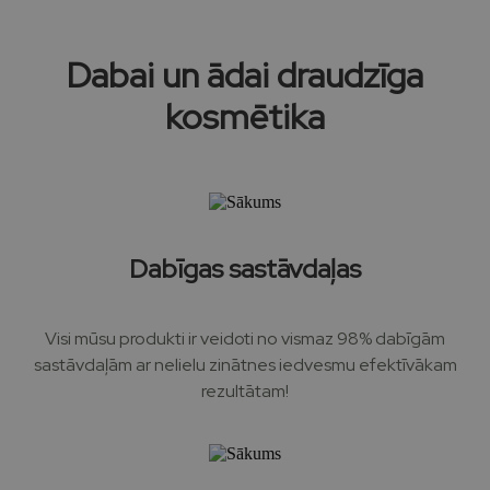
Dabai un ādai draudzīga
kosmētika
Dabīgas sastāvdaļas
Visi mūsu produkti ir veidoti no vismaz 98% dabīgām
sastāvdaļām ar nelielu zinātnes iedvesmu efektīvākam
rezultātam!