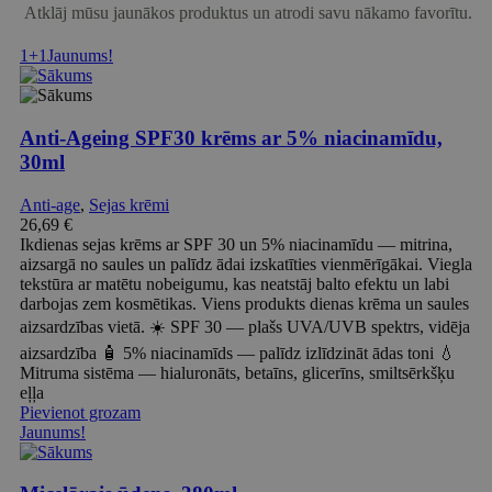
Atklāj mūsu jaunākos produktus un atrodi savu nākamo favorītu.
1+1
Jaunums!
Anti-Ageing SPF30 krēms ar 5% niacinamīdu,
30ml
Anti-age
,
Sejas krēmi
26,69
€
Ikdienas sejas krēms ar SPF 30 un 5% niacinamīdu — mitrina,
aizsargā no saules un palīdz ādai izskatīties vienmērīgākai. Viegla
tekstūra ar matētu nobeigumu, kas neatstāj balto efektu un labi
darbojas zem kosmētikas. Viens produkts dienas krēma un saules
aizsardzības vietā. ☀️ SPF 30 — plašs UVA/UVB spektrs, vidēja
aizsardzība 🧴 5% niacinamīds — palīdz izlīdzināt ādas toni 💧
Mitruma sistēma — hialuronāts, betaīns, glicerīns, smiltsērkšķu
eļļa
Pievienot grozam
Jaunums!