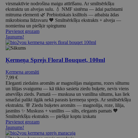
virsmaktīvie nodrošina maigu attīrīšanu. Ar smiltsērkšķu
ekstraktu un alvejas sulu. 💧 NMF sistēma — ādai pazīstami
mitruma elementi 🌿 Prebiotiskais ksilītols — atbalsta ādas
mikrobioma līdzsvaru 🧡 Smiltsērkšķu ekstrakts + alveja —
nomierina un piešķir spirgtumu
Pievienot grozam
Jaunums!
Ķermeņa Sprejs Floral Bouquet, 100ml
Ķermeņa aromāti
7,99
€
Eleganti ziedains aromāts ar magnolijas maigumu, rozes siltumu
un lilijas svaigumu — kā tikko sasieta ziedu buķete, nevis viens
atsevišķs zieds. Pamatā — muskusa un vanilīna siltums, kas liek
smaržai palikt ilgāk nekā parasts ķermeņa sprejs. Ar smiltsērkšķu
ekstraktu. 🌸 Ziedu buķetes aromāts — magnolija, roze, lilija,
jasmīns ✨ Muskuss + vanilīns — silts, elegants pamats 🧡
Smiltsērkšķu ekstrakts — piešķir koptu izskatu
Pievienot grozam
Jaunums!