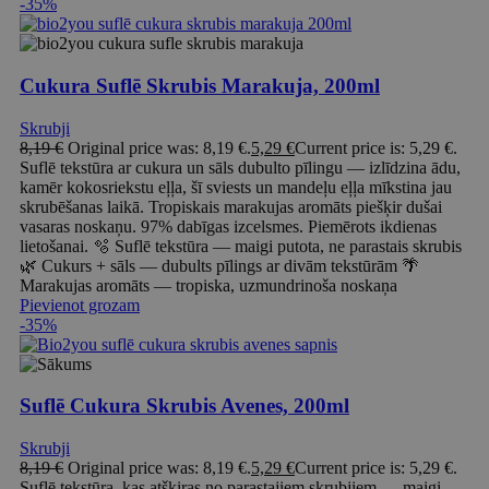
-35%
Cukura Suflē Skrubis Marakuja, 200ml
Skrubji
8,19
€
Original price was: 8,19 €.
5,29
€
Current price is: 5,29 €.
Suflē tekstūra ar cukura un sāls dubulto pīlingu — izlīdzina ādu,
kamēr kokosriekstu eļļa, šī sviests un mandeļu eļļa mīkstina jau
skrubēšanas laikā. Tropiskais marakujas aromāts piešķir dušai
vasaras noskaņu. 97% dabīgas izcelsmes. Piemērots ikdienas
lietošanai. 🫧 Suflē tekstūra — maigi putota, ne parastais skrubis
🌿 Cukurs + sāls — dubults pīlings ar divām tekstūrām 🌴
Marakujas aromāts — tropiska, uzmundrinoša noskaņa
Pievienot grozam
-35%
Suflē Cukura Skrubis Avenes, 200ml
Skrubji
8,19
€
Original price was: 8,19 €.
5,29
€
Current price is: 5,29 €.
Suflē tekstūra, kas atšķiras no parastajiem skrubjiem — maigi