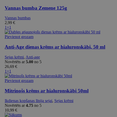
Vannas bumba Zemene 125g
Vannas bumbas
2,99
€
1+1
Pievienot grozam
Anti-Age dienas krēms ar hialuronskābi, 50 ml
Sejas krēmi
,
Anti-age
Novērtēts ar
5.00
no 5
26,69
€
1+1
Pievienot grozam
Mitrinošs krēms ar hialuronskābi 50ml
Ikdienas kopšanas līnija sejai
,
Sejas krēmi
Novērtēts ar
4.75
no 5
10,99
€