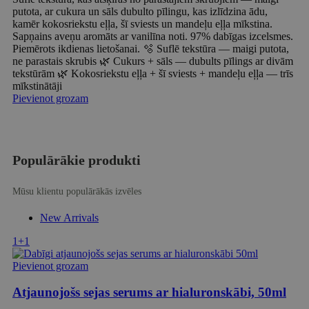
putota, ar cukura un sāls dubulto pīlingu, kas izlīdzina ādu,
kamēr kokosriekstu eļļa, šī sviests un mandeļu eļļa mīkstina.
Sapņains aveņu aromāts ar vanilīna noti. 97% dabīgas izcelsmes.
Piemērots ikdienas lietošanai. 🫧 Suflē tekstūra — maigi putota,
ne parastais skrubis 🌿 Cukurs + sāls — dubults pīlings ar divām
tekstūrām 🌿 Kokosriekstu eļļa + šī sviests + mandeļu eļļa — trīs
mīkstinātāji
Pievienot grozam
Populārākie produkti
Mūsu klientu populārākās izvēles
New Arrivals
1+1
Pievienot grozam
Atjaunojošs sejas serums ar hialuronskābi, 50ml