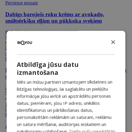
Pievienot grozam
Dabīgs barojošs roku krēms ar avokado,
smiltsērkšķu eļļām un pūķkoka sveķiem
Roku krēmi
Novērtēts ar
4.89
no 5
×
9,99
€
Pievienot grozam
Atbildīga jūsu datu
Dabīga balinoša zobu pasta ar piparmētru eļļu un
izmantošana
salvijas ekstraktu 100ml
Mēs un mūsu partneri izmantojam sīkdatnes un
Zobiem
līdzīgas tehnoloģijas, lai saglabātu un piekļūtu
Novērtēts ar
4.83
no 5
informācijai jūsu ierīcē un apstrādātu personas
4,99
€
datus, piemēram, jūsu IP adresi, unikālos
1+1
identifikatorus un pārlūkošanas datus,
Pievienot grozam
personalizētām reklāmām un saturam, reklāmu
un satura mērīšanai, auditorijas ieskatiem un
Atjaunojošs serums acu zonai, 30ml
pakalpojumu uzlabošanai.
Trešo pušu piegādātāji