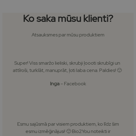
Ko saka mūsu klienti?
Atsauksmes par mūsu produktiem
Super! Viss smaržo lieliski, skrubji ļoooti skrubīgi un
attīroši, turklāt, manuprāt, ļoti laba cena. Paldies! 🙂
Inga
– Facebook
Esmu sajūsmā par visiem produktiem, ko līdz šim
esmu izmēģinājusi! 🙂 Bio2You noteikti ir