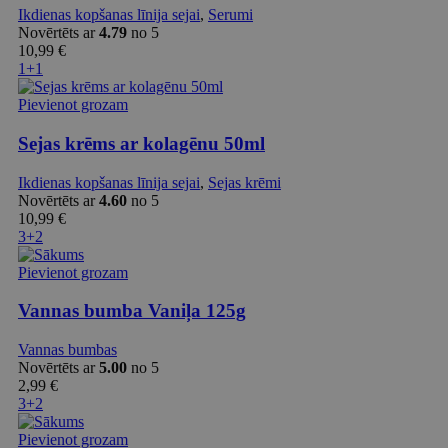
Ikdienas kopšanas līnija sejai
,
Serumi
Novērtēts ar
4.79
no 5
10,99
€
1+1
Pievienot grozam
Sejas krēms ar kolagēnu 50ml
Ikdienas kopšanas līnija sejai
,
Sejas krēmi
Novērtēts ar
4.60
no 5
10,99
€
3+2
Pievienot grozam
Vannas bumba Vaniļa 125g
Vannas bumbas
Novērtēts ar
5.00
no 5
2,99
€
3+2
Pievienot grozam