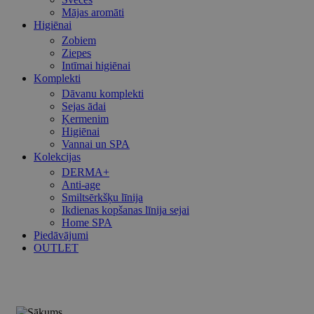
Mājas aromāti
Higiēnai
Zobiem
Ziepes
Intīmai higiēnai
Komplekti
Dāvanu komplekti
Sejas ādai
Ķermenim
Higiēnai
Vannai un SPA
Kolekcijas
DERMA+
Anti-age
Smiltsērkšķu līnija
Ikdienas kopšanas līnija sejai
Home SPA
Piedāvājumi
OUTLET