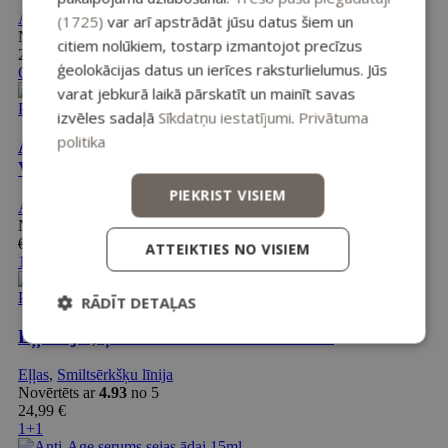
Acu zonai
,
Anti-age
(1725)
var arī apstrādāt jūsu datus šiem un
Novērtēts ar
4.92
no 5
citiem nolūkiem, tostarp izmantojot precīzus
29,99
€
ģeolokācijas datus un ierīces raksturlielumus. Jūs
OUTLET
-54%
varat jebkurā laikā pārskatīt un mainīt savas
Pievienot grozam
izvēles sadaļā
Sīkdatņu iestatījumi
.
Privātuma
politika
Atjaunojoša gēla maska ādai ap acīm ar zeltu un
Vudū lilliju
PIEKRIST VISIEM
Acu zonai
,
Anti-age
Novērtēts ar
5.00
no 5
6,49
€
Original price was: 6,49 €.
2,99
€
Current price is: 2,99 €.
ATTEIKTIES NO VISIEM
1+1
Pievienot grozam
RĀDĪT DETAĻAS
Eļļa sejai, ķermenim un matiem 100ml
Eļļas
,
Smiltsērkšķu līnija
Novērtēts ar
4.93
no 5
24,99
€
1+1