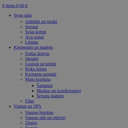
0
items
0,00
€
Sejas ādai
Attīrītāji un toniki
Serumi
Sejas krēmi
Acu zonai
Lūpām
Ķermenim un matiem
Dušas želejas
Skrubji
Losjoni un krēmi
Roku krēmi
Ķermeņa aromāti
Matu kopšana
Šampūni
Maskas un kondicionieri
Serumi matiem
Eļļas
Vannai un SPA
Vannas bumbas
Vannas sāls un pulveri
Ziepes
Sveces