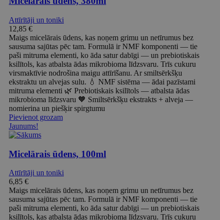
Micelārais ūdens, 380ml
Attīrītāji un toniki
12,85
€
Maigs micelārais ūdens, kas noņem grimu un netīrumus bez
sausuma sajūtas pēc tam. Formulā ir NMF komponenti — tie
paši mitruma elementi, ko āda satur dabīgi — un prebiotiskais
ksilītols, kas atbalsta ādas mikrobioma līdzsvaru. Trīs cukuru
virsmaktīvie nodrošina maigu attīrīšanu. Ar smiltsērkšķu
ekstraktu un alvejas sulu. 💧 NMF sistēma — ādai pazīstami
mitruma elementi 🌿 Prebiotiskais ksilītols — atbalsta ādas
mikrobioma līdzsvaru 🧡 Smiltsērkšķu ekstrakts + alveja —
nomierina un piešķir spirgtumu
Pievienot grozam
Jaunums!
Micelārais ūdens, 100ml
Attīrītāji un toniki
6,85
€
Maigs micelārais ūdens, kas noņem grimu un netīrumus bez
sausuma sajūtas pēc tam. Formulā ir NMF komponenti — tie
paši mitruma elementi, ko āda satur dabīgi — un prebiotiskais
ksilītols, kas atbalsta ādas mikrobioma līdzsvaru. Trīs cukuru