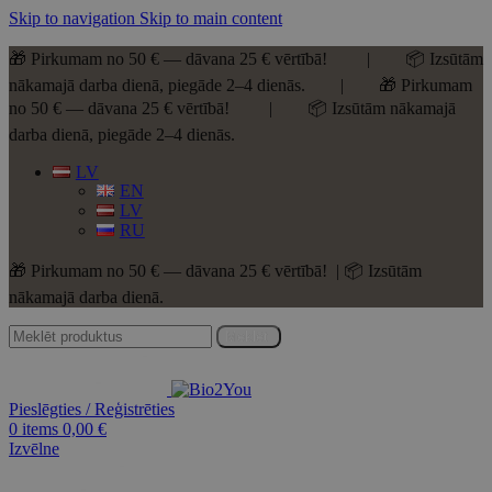
Skip to navigation
Skip to main content
🎁 Pirkumam no 50 € — dāvana 25 € vērtībā! | 📦 Izsūtām
nākamajā darba dienā, piegāde 2–4 dienās. | 🎁 Pirkumam
no 50 € — dāvana 25 € vērtībā! | 📦 Izsūtām nākamajā
darba dienā, piegāde 2–4 dienās.
LV
EN
LV
RU
🎁 Pirkumam no 50 € — dāvana 25 € vērtībā! | 📦 Izsūtām
nākamajā darba dienā.
Meklēt
Pieslēgties / Reģistrēties
0
items
0,00
€
Izvēlne