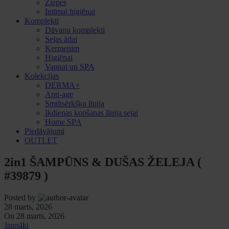
Ziepes
Intīmai higiēnai
Komplekti
Dāvanu komplekti
Sejas ādai
Ķermenim
Higiēnai
Vannai un SPA
Kolekcijas
DERMA+
Anti-age
Smiltsērkšķu līnija
Ikdienas kopšanas līnija sejai
Home SPA
Piedāvājumi
OUTLET
2in1 ŠAMPŪNS & DUŠAS ŽELEJA (
#39879 )
Posted by
28 marts, 2026
On 28 marts, 2026
Jaunāki