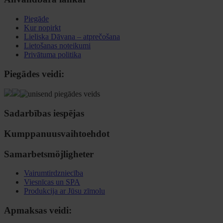
Piegāde
Kur nopirkt
Lieliska Dāvana – atprečošana
Lietošanas noteikumi
Privātuma politika
Piegādes veidi:
Sadarbības iespējas
Kumppanuusvaihtoehdot
Samarbetsmöjligheter
Vairumtirdzniecība
Viesnīcas un SPA
Produkcija ar Jūsu zīmolu
Apmaksas veidi: