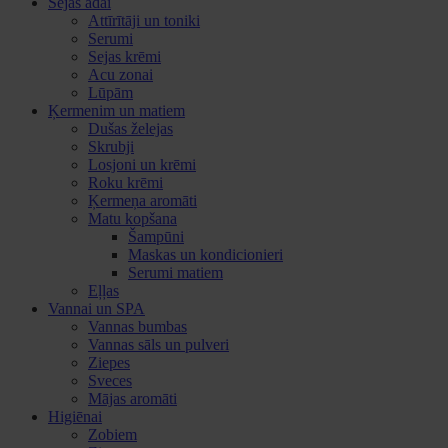
Sejas ādai
Attīrītāji un toniki
Serumi
Sejas krēmi
Acu zonai
Lūpām
Ķermenim un matiem
Dušas želejas
Skrubji
Losjoni un krēmi
Roku krēmi
Ķermeņa aromāti
Matu kopšana
Šampūni
Maskas un kondicionieri
Serumi matiem
Eļļas
Vannai un SPA
Vannas bumbas
Vannas sāls un pulveri
Ziepes
Sveces
Mājas aromāti
Higiēnai
Zobiem