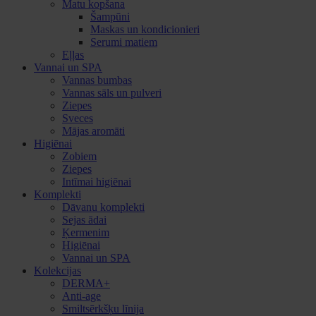
Matu kopšana
Šampūni
Maskas un kondicionieri
Serumi matiem
Eļļas
Vannai un SPA
Vannas bumbas
Vannas sāls un pulveri
Ziepes
Sveces
Mājas aromāti
Higiēnai
Zobiem
Ziepes
Intīmai higiēnai
Komplekti
Dāvanu komplekti
Sejas ādai
Ķermenim
Higiēnai
Vannai un SPA
Kolekcijas
DERMA+
Anti-age
Smiltsērkšķu līnija