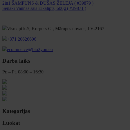
2in1 ŠAMPŪNS & DUŠAS ŽELEJA ( #39879 )
Senāki
Vannas sāls Eikalipts, 600g ( #39871 )
Vismaņi k-5, Korpuss G , Mārupes novads, LV-2167
+371 20626606
ecommerce@bio2you.eu
Darba laiks
Pr. – Pt. 08:00 – 16:30
Kategorijas
Luokat