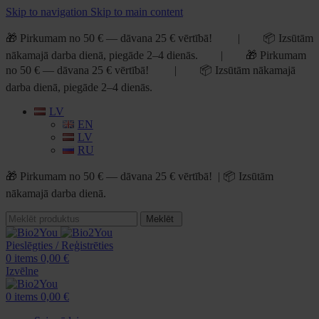
Skip to navigation
Skip to main content
🎁 Pirkumam no 50 € — dāvana 25 € vērtībā! | 📦 Izsūtām
nākamajā darba dienā, piegāde 2–4 dienās. | 🎁 Pirkumam
no 50 € — dāvana 25 € vērtībā! | 📦 Izsūtām nākamajā
darba dienā, piegāde 2–4 dienās.
LV
EN
LV
RU
🎁 Pirkumam no 50 € — dāvana 25 € vērtībā! | 📦 Izsūtām
nākamajā darba dienā.
Meklēt
Pieslēgties / Reģistrēties
0
items
0,00
€
Izvēlne
0
items
0,00
€