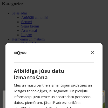
Kategorier
Sejas ādai
Attīrītāji un toniki
Serumi
Sejas krēmi
Acu zonai
Lūpām
Ķermenim un matiem
Dušas želejas
Skrubji
×
Losjoni un krēmi
Roku krēmi
Ķermeņa aromāti
Matu kopšana
Atbildīga jūsu datu
Šampūni
Maskas un kondicionieri
izmantošana
Serumi matiem
Eļļas
Mēs un mūsu partneri izmantojam sīkdatnes un
Vannai un SPA
līdzīgas tehnoloģijas, lai saglabātu un piekļūtu
Vannas bumbas
Vannas sāls un pulveri
informācijai jūsu ierīcē un apstrādātu personas
TAVAM PIRMAJAM
Ziepes
datus, piemēram, jūsu IP adresi, unikālos
Sveces
PIRKUMAM PAPILDUS