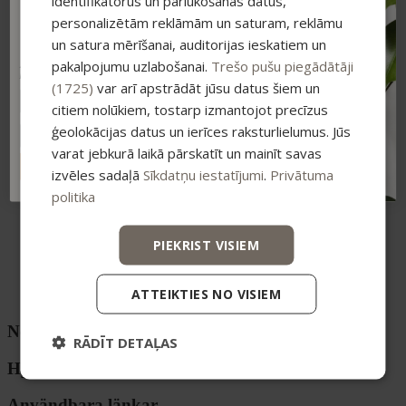
identifikatorus un pārlūkošanas datus,
Mājas aromāti
-15% ATLAIDE!
Higiēnai
personalizētām reklāmām un saturam, reklāmu
Pieraksties jaunumiem un saņem īpašu
Zobiem
atlaidi savam pirmajam pasūtījumam.
un satura mērīšanai, auditorijas ieskatiem un
Ziepes
pakalpojumu uzlabošanai.
Trešo pušu piegādātāji
Intīmai higiēnai
Atlaide summējas ar esošajiem piedāvājumiem
pirkumiem virs 25 €
Komplekti
(1725)
var arī apstrādāt jūsu datus šiem un
Dāvanu komplekti
citiem nolūkiem, tostarp izmantojot precīzus
Sejas ādai
ģeolokācijas datus un ierīces raksturlielumus. Jūs
Ķermenim
Higiēnai
varat jebkurā laikā pārskatīt un mainīt savas
Vannai un SPA
ABONĒT
izvēles sadaļā
Sīkdatņu iestatījumi
.
Privātuma
Kolekcijas
politika
DERMA+
Anti-age
Smiltsērkšķu līnija
PIEKRIST VISIEM
Ikdienas kopšanas līnija sejai
Home SPA
Piedāvājumi
ATTEIKTIES NO VISIEM
OUTLET
Noderīgas saites
RĀDĪT DETAĻAS
Hyödylliset sivustot
Användbara länkar