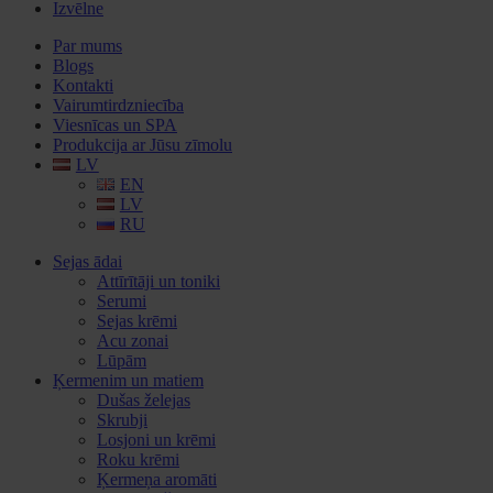
Izvēlne
Par mums
Blogs
Kontakti
Vairumtirdzniecība
Viesnīcas un SPA
Produkcija ar Jūsu zīmolu
LV
EN
LV
RU
Sejas ādai
Attīrītāji un toniki
Serumi
Sejas krēmi
Acu zonai
Lūpām
Ķermenim un matiem
Dušas želejas
Skrubji
Losjoni un krēmi
Roku krēmi
Ķermeņa aromāti