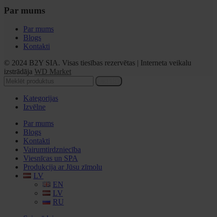
Par mums
Par mums
Blogs
Kontakti
© 2024 B2Y SIA. Visas tiesības rezervētas
|
Interneta veikalu
izstrādāja
WD Market
Meklēt
Kategorijas
Izvēlne
Par mums
Blogs
Kontakti
Vairumtirdzniecība
Viesnīcas un SPA
Produkcija ar Jūsu zīmolu
LV
EN
LV
RU