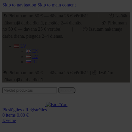
Skip to navigation
Skip to main content
🎁 Pirkumam no 50 € — dāvana 25 € vērtībā! | 📦 Izsūtām
nākamajā darba dienā, piegāde 2–4 dienās. | 🎁 Pirkumam
no 50 € — dāvana 25 € vērtībā! | 📦 Izsūtām nākamajā
darba dienā, piegāde 2–4 dienās.
LV
EN
LV
RU
🎁 Pirkumam no 50 € — dāvana 25 € vērtībā! | 📦 Izsūtām
nākamajā darba dienā.
Meklēt
Pieslēgties / Reģistrēties
0
items
0,00
€
Izvēlne