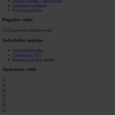
Lieliska Dāvana – atprečošana
Lietošanas noteikumi
Privātuma politika
Piegādes veidi:
Sadarbības iespējas
Vairumtirdzniecība
Viesnīcas un SPA
Produkcija ar Jūsu zīmolu
Apmaksas veidi: