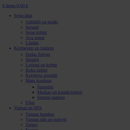
0
items
0,00
€
Sejas ādai
Attīrītāji un toniki
Serumi
Sejas krēmi
Acu zonai
Lūpām
Ķermenim un matiem
Dušas želejas
Skrubji
Losjoni un krēmi
Roku krēmi
Ķermeņa aromāti
Matu kopšana
Šampūni
Maskas un kondicionieri
Serumi matiem
Eļļas
Vannai un SPA
Vannas bumbas
Vannas sāls un pulveri
Ziepes
Sveces