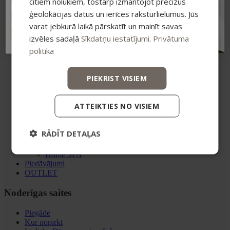
citiem nolūkiem, tostarp izmantojot precīzus
Mājas aromāti
ģeolokācijas datus un ierīces raksturlielumus. Jūs
Higiēnai
Zobiem
varat jebkurā laikā pārskatīt un mainīt savas
Ziepes
ABONĒT
izvēles sadaļā
Sīkdatņu iestatījumi
.
Privātuma
Intīmai higiēnai
politika
Komplekti
Dāvanu komplekti
Sejas ādai
PIEKRIST VISIEM
Ķermenim
Higiēnai
Vannai un SPA
ATTEIKTIES NO VISIEM
Kolekcijas
DERMA+
Anti-age
RĀDĪT DETAĻAS
Smiltsērkšķu līnija
Ikdienas kopšanas līnija sejai
Home SPA
Piedāvājumi
OUTLET
Noderīgas saites
Piegāde
Kur nopirkt