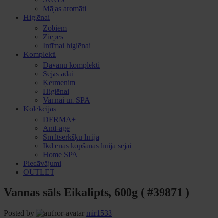
Mājas aromāti
Higiēnai
Zobiem
Ziepes
Intīmai higiēnai
Komplekti
Dāvanu komplekti
Sejas ādai
Ķermenim
Higiēnai
Vannai un SPA
Kolekcijas
DERMA+
Anti-age
Smiltsērkšķu līnija
Ikdienas kopšanas līnija sejai
Home SPA
Piedāvājumi
OUTLET
Vannas sāls Eikalipts, 600g ( #39871 )
Posted by
mir1538