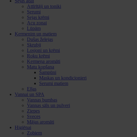
Sejas ādai
Attīrītāji un toniki
Serumi
Sejas krēmi
Acu zonai
Lūpām
Ķermenim un matiem
Dušas želejas
Skrubji
Losjoni un krēmi
Roku krēmi
Ķermeņa aromāti
Matu kopšana
Šampūni
Maskas un kondicionieri
Serumi matiem
Eļļas
Vannai un SPA
Vannas bumbas
Vannas sāls un pulveri
Ziepes
Sveces
Mājas aromāti
Higiēnai
Zobiem