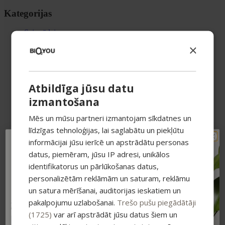
Kategorijas
Sejas ādai
Attīrītāji un toniki
×
Serumi
Sejas krēmi
Acu zonai
Lūpām
Atbildīga jūsu datu
Ķermenim un matiem
Dušas želejas
izmantošana
Skrubji
Losjoni un krēmi
Mēs un mūsu partneri izmantojam sīkdatnes un
Roku krēmi
līdzīgas tehnoloģijas, lai saglabātu un piekļūtu
Ķermeņa aromāti
Matu kopšana
informācijai jūsu ierīcē un apstrādātu personas
TAVAM PIRMAJAM
Šampūni
datus, piemēram, jūsu IP adresi, unikālos
PIRKUMAM PAPILDUS
Maskas un kondicionieri
identifikatorus un pārlūkošanas datus,
Serumi matiem
-15% ATLAIDE!
Eļļas
personalizētām reklāmām un saturam, reklāmu
Pieraksties jaunumiem un saņem īpašu
Vannai un SPA
atlaidi savam pirmajam pasūtījumam.
un satura mērīšanai, auditorijas ieskatiem un
Vannas bumbas
pakalpojumu uzlabošanai.
Trešo pušu piegādātāji
Atlaide summējas ar esošajiem piedāvājumiem
Vannas sāls un pulveri
pirkumiem virs 25 €
Ziepes
(1725)
var arī apstrādāt jūsu datus šiem un
Sveces