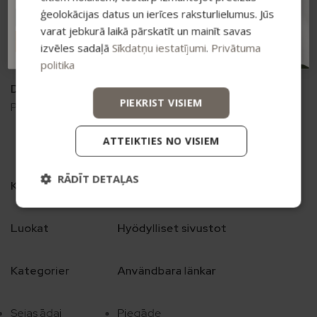
Vismaņi k-5, Korpuss G , Mārupes novads, LV-2167
ģeolokācijas datus un ierīces raksturlielumus. Jūs
varat jebkurā laikā pārskatīt un mainīt savas
+371 20626606
ABONĒT
izvēles sadaļā
Sīkdatņu iestatījumi
.
Privātuma
ecommerce@bio2you.eu
politika
Darba laiks
PIEKRIST VISIEM
Pr. – Pt. 08:00 – 16:30
ATTEIKTIES NO VISIEM
RĀDĪT DETAĻAS
Kategorijas
Noderīgas saites
Luokat
Hyödylliset sivustot
Kategorier
Användbara länkar
Sejas ādai
Piegāde