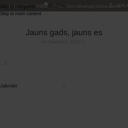
Blogs
0
— dāvana 25 € vērtībā! | 📦 Izsūtām nākamajā darba dienā.
0,00
Skip to navigation
Skip to main content
Sākums
Jaunumi
JAUNUMI
Jauns gads, jauns es
0
On 4 janvāris, 2023
Jaunāki