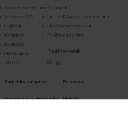
Ķermenim un matiem
Kur nopirkt
Vannai un SPA
Lieliska Dāvana – atprečošana
Higiēnai
Lietošanas noteikumi
Komplekti
Privātuma politika
Kolekcijas
Piegādes veidi:
Piedāvājumi
OUTLET
Sadarbības iespējas
Par mums
Kumppanuusvaihtoehdot
Meistä
Samarbetsmöjligheter
Om oss