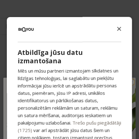
×
Atbildīga jūsu datu
izmantošana
Mēs un mūsu partneri izmantojam sīkdatnes un
līdzīgas tehnoloģijas, lai saglabātu un piekļūtu
informācijai jūsu ierīcē un apstrādātu personas
TAVAM PIRMAJAM
datus, piemēram, jūsu IP adresi, unikālos
PIRKUMAM PAPILDUS
identifikatorus un pārlūkošanas datus,
-15% ATLAIDE!
personalizētām reklāmām un saturam, reklāmu
Pieraksties jaunumiem un saņem īpašu
atlaidi savam pirmajam pasūtījumam.
un satura mērīšanai, auditorijas ieskatiem un
pakalpojumu uzlabošanai.
Trešo pušu piegādātāji
Atlaide summējas ar esošajiem piedāvājumiem
pirkumiem virs 25 €
(1725)
var arī apstrādāt jūsu datus šiem un
citiem nolūkiem, tostarp izmantojot precīzus